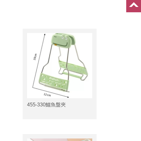
455-330鱷魚盤夾