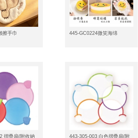
樹懶擦手巾
445-GC0224微笑海绵
002 摺疊扇(附收納
443-305-003 白色摺疊扇(附