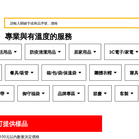
專業與有溫度的服務
活用品
防疫清潔用品
居家用品
3C電子/家電
餐具/吸管
箱/包/袋/保溫袋
團體衣帽
寢具
肩帶
御守福袋
品牌專區
節慶
客製
可提供樣品
100元以內數量決定價格