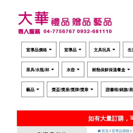
宣導品價格
宣導品
文具玩具
生
茶具/水瓶/杯
水壺
耐熱保鮮保溫餐盒
藝品
獎盃/獎座/獎牌/獎章
證書框/錦旗/
如有大量訂購，
首頁
宣導品價格