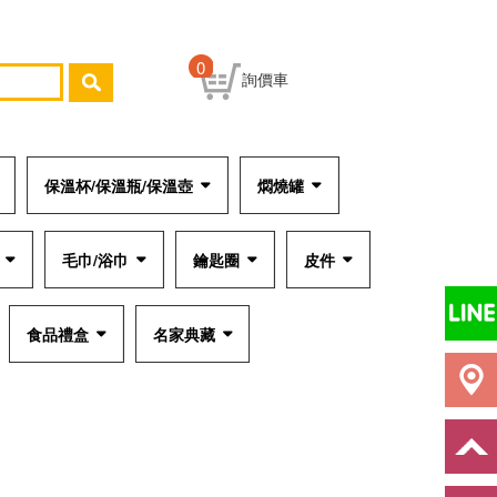
0
詢價車
保溫杯/保溫瓶/保溫壺
燜燒罐
毛巾/浴巾
鑰匙圈
皮件
食品禮盒
名家典藏