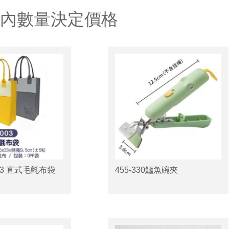
以內數量決定價格
-003 直式毛氈布袋
455-330鱷魚碗夾