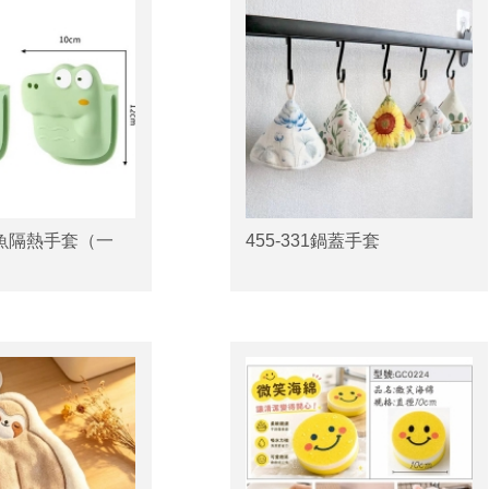
0鱷魚隔熱手套（一
455-331鍋蓋手套