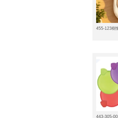
455-123
443-305-